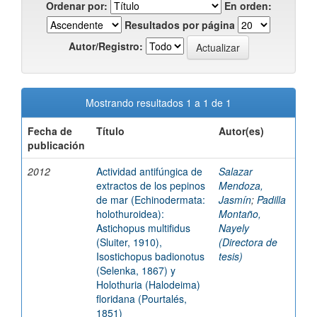
Ordenar por:
En orden:
Resultados por página
Autor/Registro:
Mostrando resultados 1 a 1 de 1
Fecha de
Título
Autor(es)
publicación
2012
Actividad antifúngica de
Salazar
extractos de los pepinos
Mendoza,
de mar (Echinodermata:
Jasmín
;
Padilla
holothuroidea):
Montaño,
Astichopus multifidus
Nayely
(Sluiter, 1910),
(Directora de
Isostichopus badionotus
tesis)
(Selenka, 1867) y
Holothuria (Halodeima)
floridana (Pourtalés,
1851)