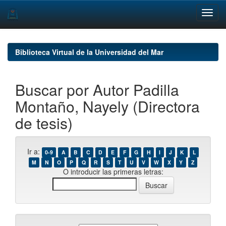
Skip
navigation
Biblioteca Virtual de la Universidad del Mar
Buscar por Autor Padilla
Montaño, Nayely (Directora
de tesis)
Ir a:
0-9
A
B
C
D
E
F
G
H
I
J
K
L
M
N
O
P
Q
R
S
T
U
V
W
X
Y
Z
O introducir las primeras letras: