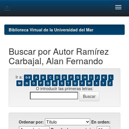
Skip
navigation
Biblioteca Virtual de la Universidad del Mar
Buscar por Autor Ramírez
Carbajal, Alan Fernando
Ir a:
0-9
A
B
C
D
E
F
G
H
I
J
K
L
M
N
O
P
Q
R
S
T
U
V
W
X
Y
Z
O introducir las primeras letras:
Ordenar por:
En orden: