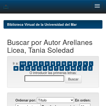
Skip
navigation
Biblioteca Virtual de la Universidad del Mar
Buscar por Autor Arellanes
Licea, Tania Soledad
Ir a:
0-9
A
B
C
D
E
F
G
H
I
J
K
L
M
N
O
P
Q
R
S
T
U
V
W
X
Y
Z
O introducir las primeras letras:
Ordenar por:
En orden: