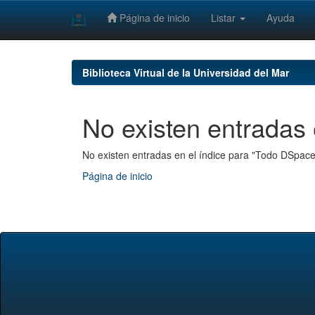
Página de inicio
Listar
Ayuda
Skip
navigation
Biblioteca Virtual de la Universidad del Mar
No existen entradas 
No existen entradas en el índice para "Todo DSpace
Página de inicio