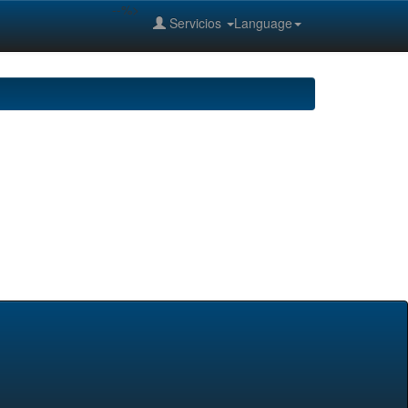
--%>
Servicios
Language