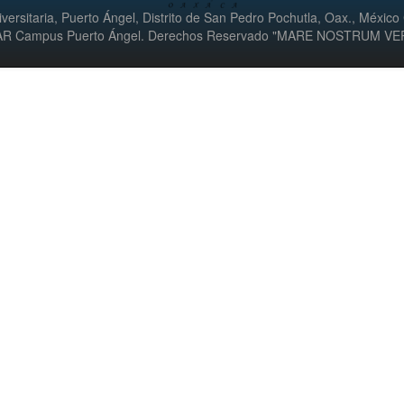
versitaria, Puerto Ángel, Distrito de San Pedro Pochutla, Oax., México
UMAR Campus Puerto Ángel. Derechos Reservado "MARE NOSTRUM V