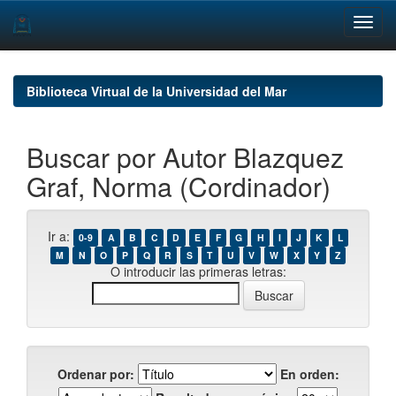
Skip
navigation
Biblioteca Virtual de la Universidad del Mar
Buscar por Autor Blazquez
Graf, Norma (Cordinador)
Ir a:
0-9
A
B
C
D
E
F
G
H
I
J
K
L
M
N
O
P
Q
R
S
T
U
V
W
X
Y
Z
O introducir las primeras letras:
Ordenar por:
En orden: