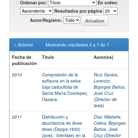
Ordenar por:
En orden:
Resultados por página
Autor/Registro:
< Anterior
Mostrando resultados 2 a 7 de 7
Fecha de
Título
Autor(es)
publicación
2010
Composición de la
Ruíz Santos,
avifauna en la selva
Lorenzo
;
baja caducifolia de
Bojorges Baños,
Santa María Colotepec,
José Cruz
Oaxaca
(Director de
tesis)
2011
Distribución y
Díaz Villafañe,
abundancia de dives
Celina
;
Bojorges
dives (Deppe,1830)
Baños, José
(aves : icteridae) en la
Cruz (Director