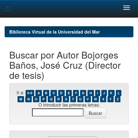
Skip
navigation
Biblioteca Virtual de la Universidad del Mar
Buscar por Autor Bojorges
Baños, José Cruz (Director
de tesis)
Ir a:
0-9
A
B
C
D
E
F
G
H
I
J
K
L
M
N
O
P
Q
R
S
T
U
V
W
X
Y
Z
O introducir las primeras letras: