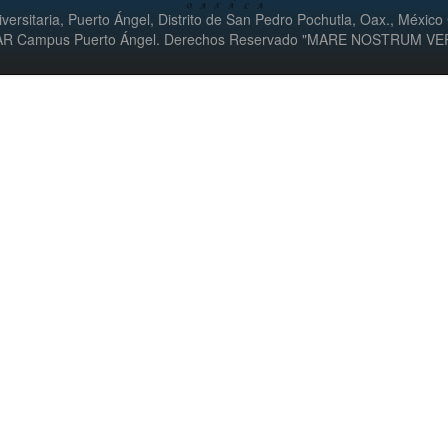
versitaria, Puerto Ángel, Distrito de San Pedro Pochutla, Oax., México
UMAR Campus Puerto Ángel. Derechos Reservado "MARE NOSTRUM V