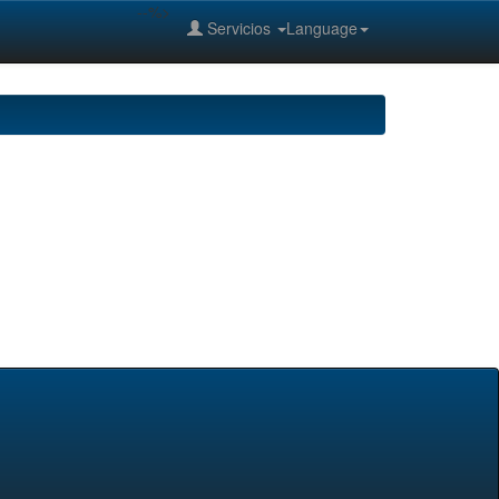
--%>
Servicios
Language