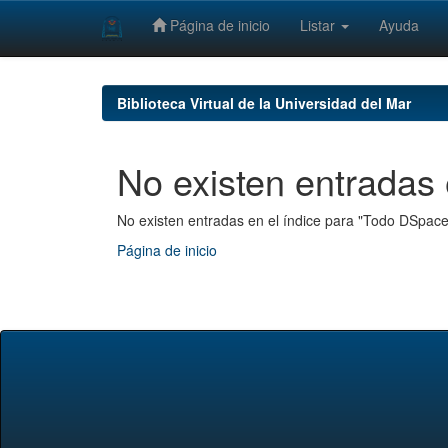
Página de inicio
Listar
Ayuda
Skip
navigation
Biblioteca Virtual de la Universidad del Mar
No existen entradas 
No existen entradas en el índice para "Todo DSpace
Página de inicio