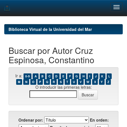
Skip
navigation
Biblioteca Virtual de la Universidad del Mar
Buscar por Autor Cruz
Espinosa, Constantino
Ir a:
0-9
A
B
C
D
E
F
G
H
I
J
K
L
M
N
O
P
Q
R
S
T
U
V
W
X
Y
Z
O introducir las primeras letras:
Ordenar por:
En orden: