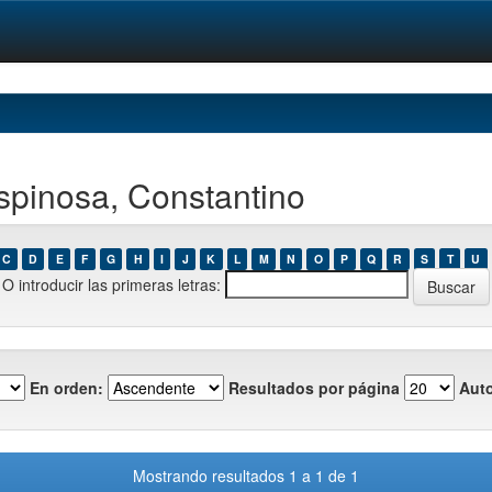
spinosa, Constantino
C
D
E
F
G
H
I
J
K
L
M
N
O
P
Q
R
S
T
U
O introducir las primeras letras:
En orden:
Resultados por página
Auto
Mostrando resultados 1 a 1 de 1