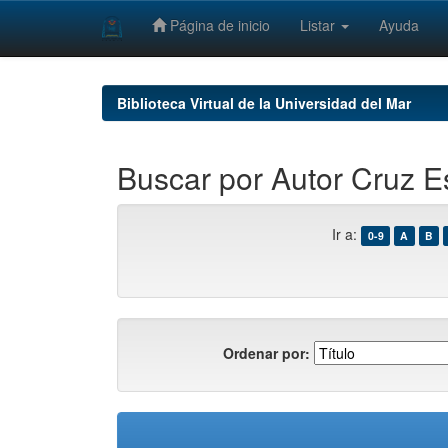
Página de inicio
Listar
Ayuda
Skip
navigation
Biblioteca Virtual de la Universidad del Mar
Buscar por Autor Cruz E
Ir a:
0-9
A
B
Ordenar por: