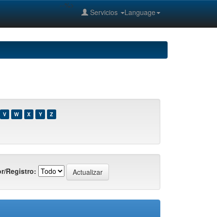
--%>
Servicios
Language
V
W
X
Y
Z
r/Registro: