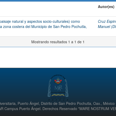
Autor(es)
paisaje natural y aspectos socio-culturales) como
Cruz Espin
n la zona costera del Municipio de San Pedro Pochutla,
Manuel (Dir
Mostrando resultados 1 a 1 de 1
versitaria, Puerto Ángel, Distrito de San Pedro Pochutla, Oax., México
UMAR Campus Puerto Ángel. Derechos Reservado "MARE NOSTRUM V