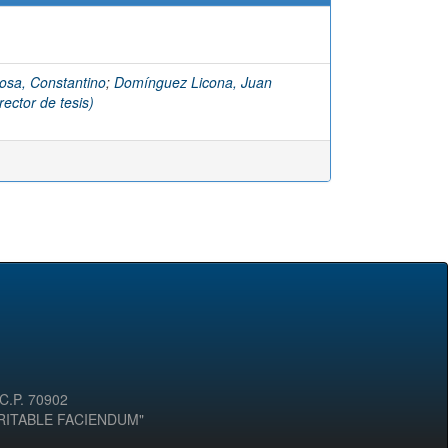
osa, Constantino
;
Domínguez Licona, Juan
ector de tesis)
 C.P. 70902
ERITABLE FACIENDUM"