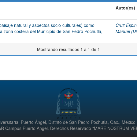
Autor(es)
paisaje natural y aspectos socio-culturales) como
Cruz Espin
n la zona costera del Municipio de San Pedro Pochutla,
Manuel (Dir
Mostrando resultados 1 a 1 de 1
versitaria, Puerto Ángel, Distrito de San Pedro Pochutla, Oax., México
UMAR Campus Puerto Ángel. Derechos Reservado "MARE NOSTRUM V