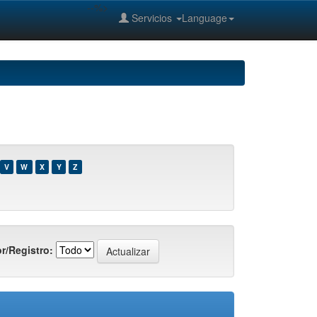
--%>
Servicios
Language
V
W
X
Y
Z
r/Registro: