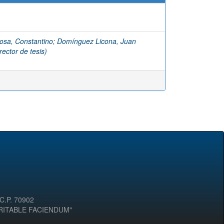
osa, Constantino
;
Domínguez Licona, Juan
ector de tesis)
 C.P. 70902
ERITABLE FACIENDUM"