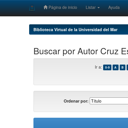
Página de inicio
Listar
Ayuda
Skip
navigation
Biblioteca Virtual de la Universidad del Mar
Buscar por Autor Cruz E
Ir a:
0-9
A
B
Ordenar por: