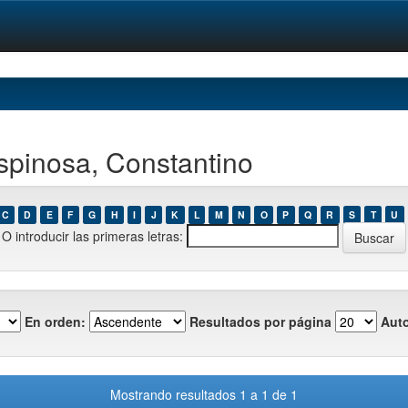
spinosa, Constantino
C
D
E
F
G
H
I
J
K
L
M
N
O
P
Q
R
S
T
U
O introducir las primeras letras:
En orden:
Resultados por página
Auto
Mostrando resultados 1 a 1 de 1