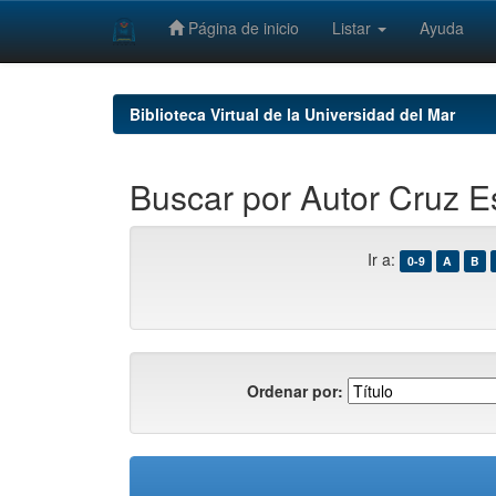
Página de inicio
Listar
Ayuda
Skip
navigation
Biblioteca Virtual de la Universidad del Mar
Buscar por Autor Cruz E
Ir a:
0-9
A
B
Ordenar por: