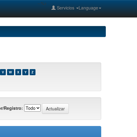
--%>
Servicios
Language
V
W
X
Y
Z
r/Registro: