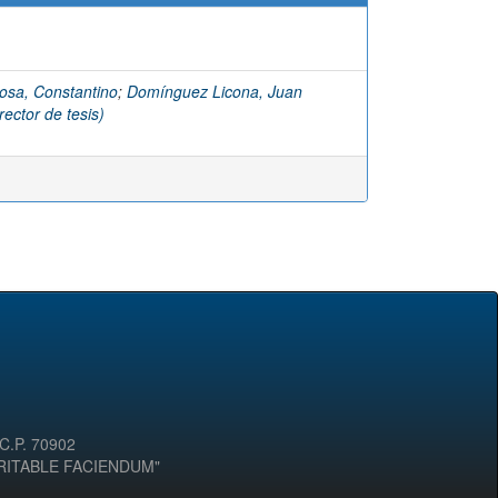
osa, Constantino
;
Domínguez Licona, Juan
ector de tesis)
 C.P. 70902
ERITABLE FACIENDUM"