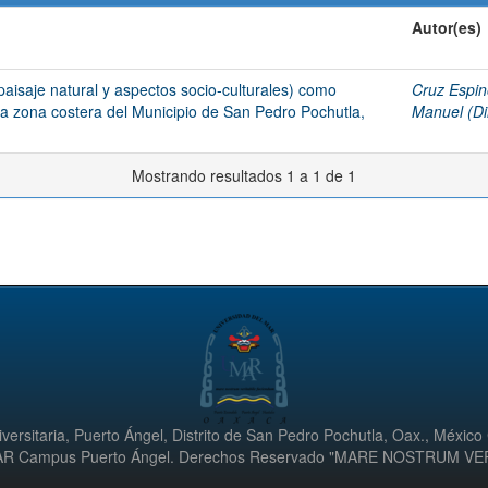
Autor(es)
paisaje natural y aspectos socio-culturales) como
Cruz Espin
n la zona costera del Municipio de San Pedro Pochutla,
Manuel (Dir
Mostrando resultados 1 a 1 de 1
versitaria, Puerto Ángel, Distrito de San Pedro Pochutla, Oax., México
UMAR Campus Puerto Ángel. Derechos Reservado "MARE NOSTRUM V