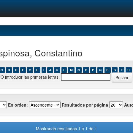
spinosa, Constantino
C
D
E
F
G
H
I
J
K
L
M
N
O
P
Q
R
S
T
U
O introducir las primeras letras:
En orden:
Resultados por página
Auto
Mostrando resultados 1 a 1 de 1