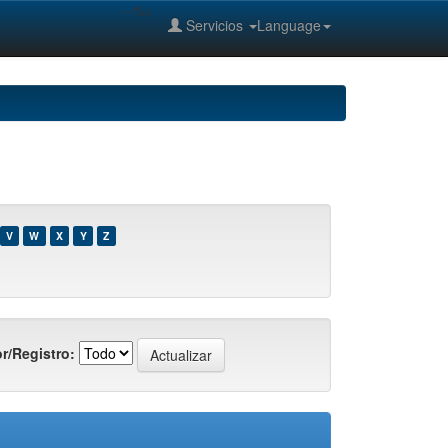
--%>
Servicios
Language
V
W
X
Y
Z
r/Registro: