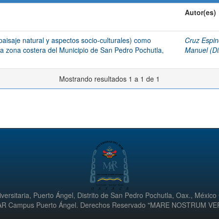
Autor(es)
paisaje natural y aspectos socio-culturales) como
Cruz Espin
n la zona costera del Municipio de San Pedro Pochutla,
Manuel (Dir
Mostrando resultados 1 a 1 de 1
versitaria, Puerto Ángel, Distrito de San Pedro Pochutla, Oax., México
UMAR Campus Puerto Ángel. Derechos Reservado "MARE NOSTRUM V