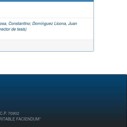
osa, Constantino
;
Domínguez Licona, Juan
ector de tesis)
 C.P. 70902
ERITABLE FACIENDUM"