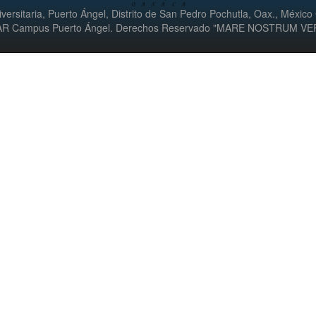
versitaria, Puerto Ángel, Distrito de San Pedro Pochutla, Oax., México
UMAR Campus Puerto Ángel. Derechos Reservado "MARE NOSTRUM V