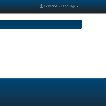
--%>
Servicios
Language