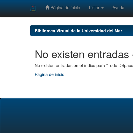
Página de inicio
Listar
Ayuda
Skip
navigation
Biblioteca Virtual de la Universidad del Mar
No existen entradas 
No existen entradas en el índice para "Todo DSpace
Página de inicio