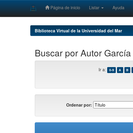
Página de inicio
Listar
Ayuda
Skip
navigation
Biblioteca Virtual de la Universidad del Mar
Buscar por Autor García
Ir a:
0-9
A
B
Ordenar por: