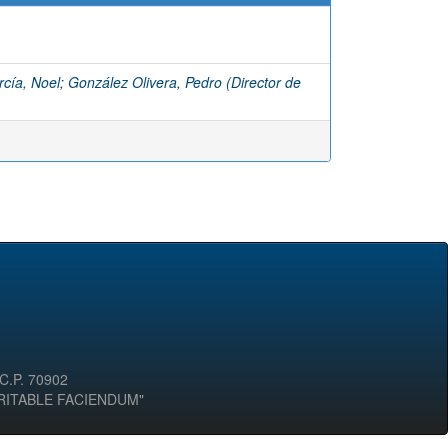
cía, Noel
;
González Olivera, Pedro (Director de
 C.P. 70902
ERITABLE FACIENDUM"