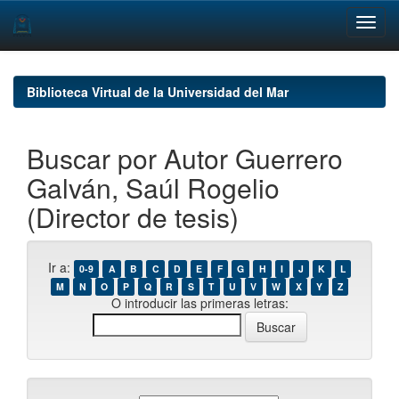
Skip
navigation
Biblioteca Virtual de la Universidad del Mar
Buscar por Autor Guerrero
Galván, Saúl Rogelio
(Director de tesis)
Ir a:
0-9
A
B
C
D
E
F
G
H
I
J
K
L
M
N
O
P
Q
R
S
T
U
V
W
X
Y
Z
O introducir las primeras letras: