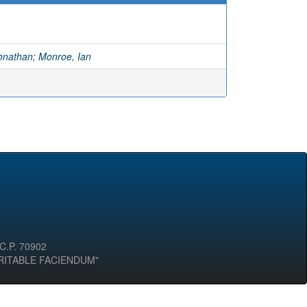
onathan
;
Monroe, Ian
 C.P. 70902
ERITABLE FACIENDUM"