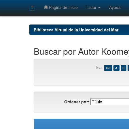
Página de inicio
Listar
Ayuda
Skip
navigation
Biblioteca Virtual de la Universidad del Mar
Buscar por Autor Koome
Ir a:
0-9
A
B
Ordenar por: