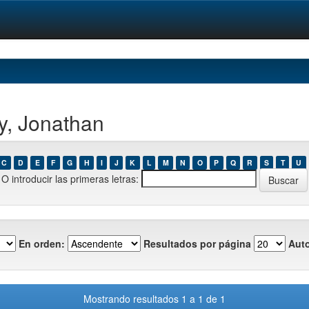
y, Jonathan
C
D
E
F
G
H
I
J
K
L
M
N
O
P
Q
R
S
T
U
O introducir las primeras letras:
En orden:
Resultados por página
Auto
Mostrando resultados 1 a 1 de 1