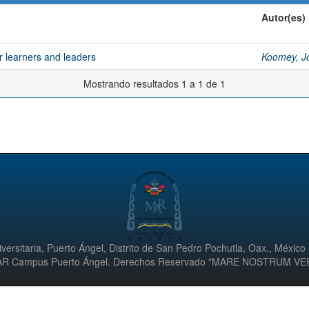
Autor(es)
r learners and leaders
Koomey, J
Mostrando resultados 1 a 1 de 1
versitaria, Puerto Ángel, Distrito de San Pedro Pochutla, Oax., México
UMAR Campus Puerto Ángel. Derechos Reservado "MARE NOSTRUM V