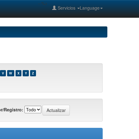
--%>
Servicios
Language
V
W
X
Y
Z
r/Registro: