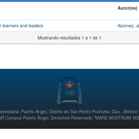
Autor(es)
r learners and leaders
Koomey, J
Mostrando resultados 1 a 1 de 1
versitaria, Puerto Ángel, Distrito de San Pedro Pochutla, Oax., México
UMAR Campus Puerto Ángel. Derechos Reservado "MARE NOSTRUM V