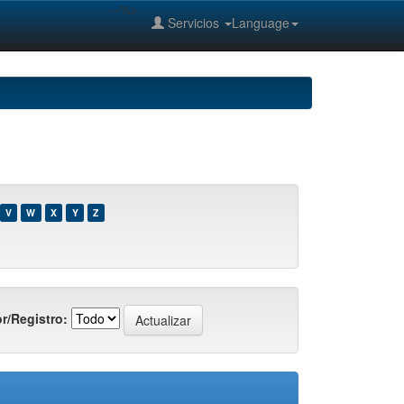
--%>
Servicios
Language
V
W
X
Y
Z
r/Registro: