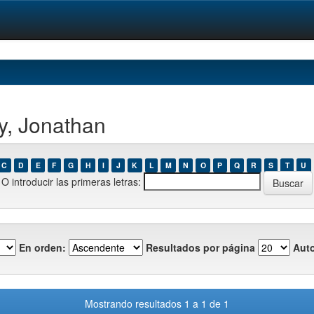
y, Jonathan
C
D
E
F
G
H
I
J
K
L
M
N
O
P
Q
R
S
T
U
O introducir las primeras letras:
En orden:
Resultados por página
Auto
Mostrando resultados 1 a 1 de 1