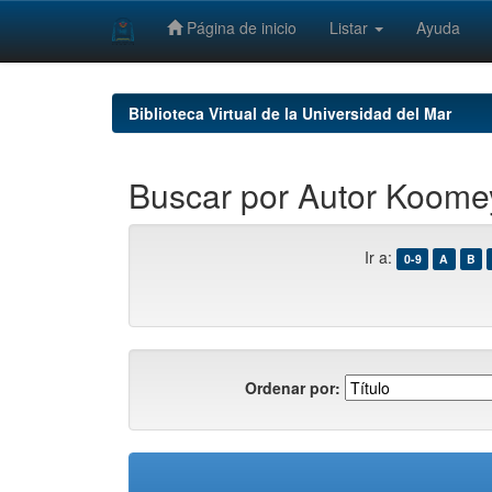
Página de inicio
Listar
Ayuda
Skip
navigation
Biblioteca Virtual de la Universidad del Mar
Buscar por Autor Koome
Ir a:
0-9
A
B
Ordenar por: