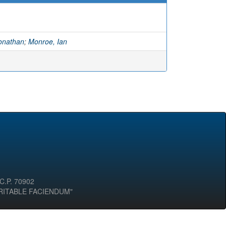
onathan
;
Monroe, Ian
 C.P. 70902
ERITABLE FACIENDUM"