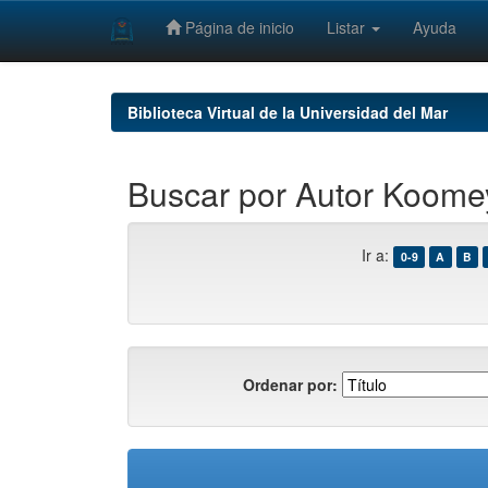
Página de inicio
Listar
Ayuda
Skip
navigation
Biblioteca Virtual de la Universidad del Mar
Buscar por Autor Koome
Ir a:
0-9
A
B
Ordenar por: