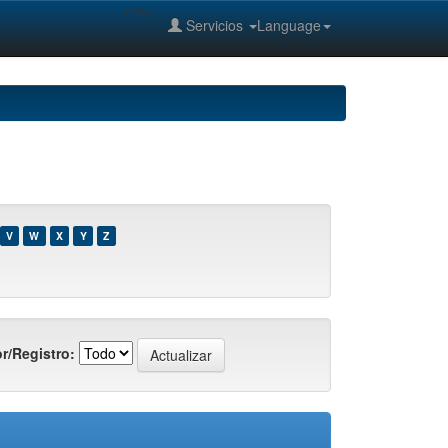
--%>
Servicios
Language
V
W
X
Y
Z
r/Registro: