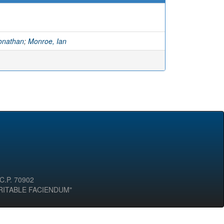
onathan
;
Monroe, Ian
 C.P. 70902
ERITABLE FACIENDUM"