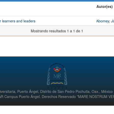
Autor(es)
r learners and leaders
Koomey, J
Mostrando resultados 1 a 1 de 1
versitaria, Puerto Ángel, Distrito de San Pedro Pochutla, Oax., México
UMAR Campus Puerto Ángel. Derechos Reservado "MARE NOSTRUM V