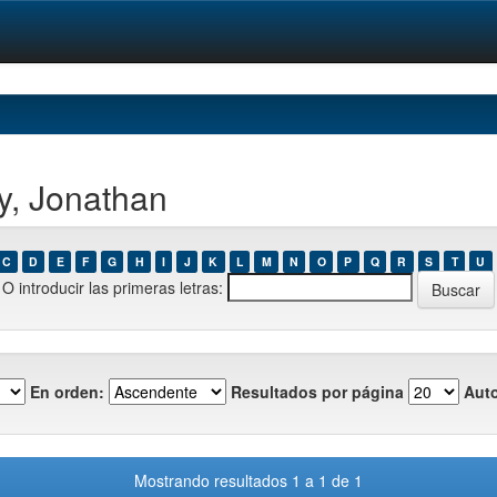
y, Jonathan
C
D
E
F
G
H
I
J
K
L
M
N
O
P
Q
R
S
T
U
O introducir las primeras letras:
En orden:
Resultados por página
Auto
Mostrando resultados 1 a 1 de 1