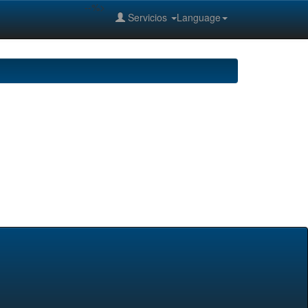
--%>
Servicios
Language