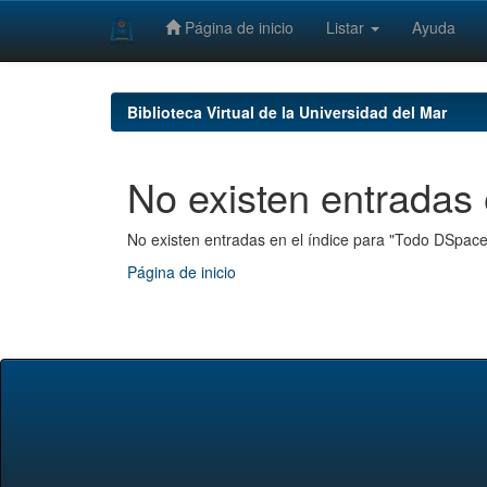
Página de inicio
Listar
Ayuda
Skip
navigation
Biblioteca Virtual de la Universidad del Mar
No existen entradas 
No existen entradas en el índice para "Todo DSpace
Página de inicio