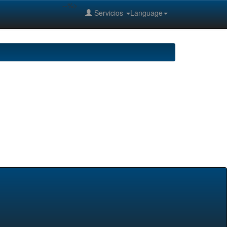
--%>
Servicios
Language