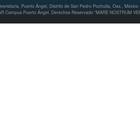
versitaria, Puerto Ángel, Distrito de San Pedro Pochutla, Oax., México
UMAR Campus Puerto Ángel. Derechos Reservado "MARE NOSTRUM V