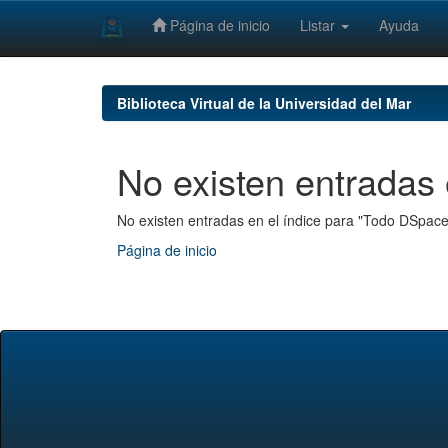
Página de inicio
Listar
Ayuda
Skip
navigation
Biblioteca Virtual de la Universidad del Mar
No existen entradas 
No existen entradas en el índice para "Todo DSpace
Página de inicio