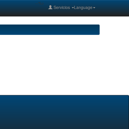
--%>
Servicios
Language