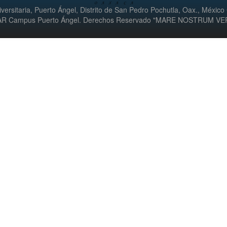
versitaria, Puerto Ángel, Distrito de San Pedro Pochutla, Oax., México
UMAR Campus Puerto Ángel. Derechos Reservado "MARE NOSTRUM V