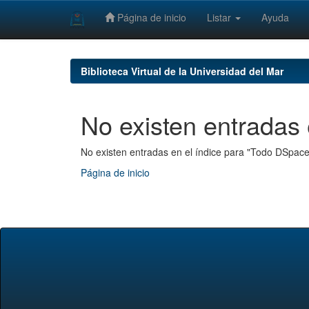
Página de inicio
Listar
Ayuda
Skip
navigation
Biblioteca Virtual de la Universidad del Mar
No existen entradas 
No existen entradas en el índice para "Todo DSpace
Página de inicio