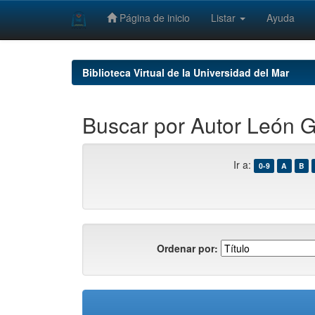
Página de inicio
Listar
Ayuda
Skip
navigation
Biblioteca Virtual de la Universidad del Mar
Buscar por Autor León G
Ir a:
0-9
A
B
Ordenar por: