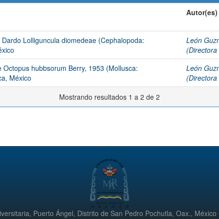
Autor(es)
ar Dardo Lolliguncula diomedeae (Cephalopoda:
León Guzm
éxico
(Directora 
de Octopus hubbsorum Berry, 1953 (Mollusca:
León Guzm
ca, México
(Directora 
Mostrando resultados 1 a 2 de 2
versitaria, Puerto Ángel, Distrito de San Pedro Pochutla, Oax., México