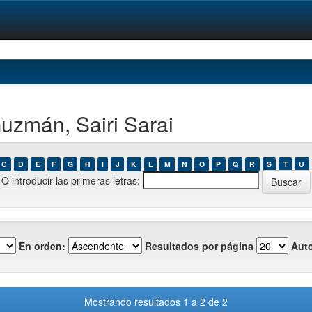
uzmán, Sairi Sarai
C
D
E
F
G
H
I
J
K
L
M
N
O
P
Q
R
S
T
U
O introducir las primeras letras:
En orden:
Resultados por página
Auto
Mostrando resultados 1 a 2 de 2