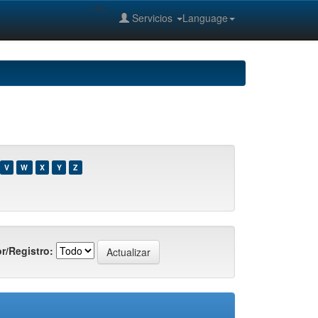
--%>
Servicios
Language
V
W
X
Y
Z
r/Registro: