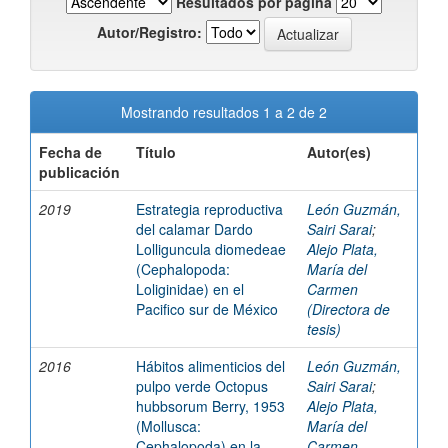
Resultados por página
Autor/Registro:
Mostrando resultados 1 a 2 de 2
Fecha de
Título
Autor(es)
publicación
2019
Estrategia reproductiva
León Guzmán,
del calamar Dardo
Sairi Sarai
;
Lolliguncula diomedeae
Alejo Plata,
(Cephalopoda:
María del
Loliginidae) en el
Carmen
Pacifico sur de México
(Directora de
tesis)
2016
Hábitos alimenticios del
León Guzmán,
pulpo verde Octopus
Sairi Sarai
;
hubbsorum Berry, 1953
Alejo Plata,
(Mollusca:
María del
Cephalopoda) en la
Carmen