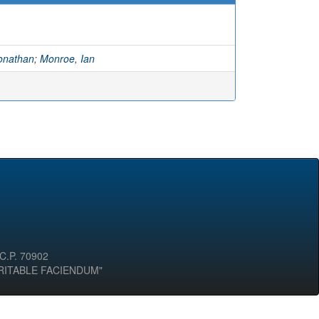
onathan
;
Monroe, Ian
 C.P. 70902
ERITABLE FACIENDUM"