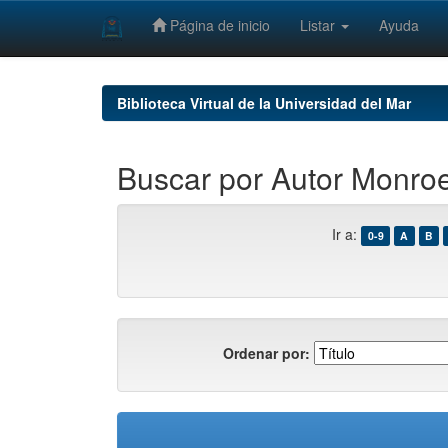
Página de inicio
Listar
Ayuda
Skip
navigation
Biblioteca Virtual de la Universidad del Mar
Buscar por Autor Monroe
Ir a:
0-9
A
B
Ordenar por: