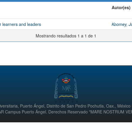
Autor(es)
r learners and leaders
Koomey, J
Mostrando resultados 1 a 1 de 1
versitaria, Puerto Ángel, Distrito de San Pedro Pochutla, Oax., México
UMAR Campus Puerto Ángel. Derechos Reservado "MARE NOSTRUM V