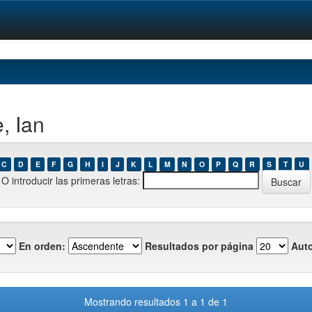
, Ian
C
D
E
F
G
H
I
J
K
L
M
N
O
P
Q
R
S
T
U
O introducir las primeras letras:
En orden:
Resultados por página
Auto
Mostrando resultados 1 a 1 de 1