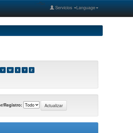
--%>
Servicios
Language
V
W
X
Y
Z
r/Registro: