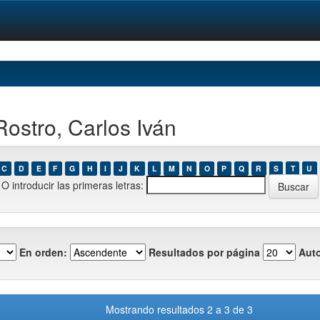
ostro, Carlos Iván
C
D
E
F
G
H
I
J
K
L
M
N
O
P
Q
R
S
T
U
O introducir las primeras letras:
En orden:
Resultados por página
Auto
Mostrando resultados 2 a 3 de 3