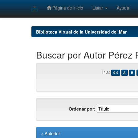
Página de inicio
Listar
Ayuda
Skip
navigation
Biblioteca Virtual de la Universidad del Mar
Buscar por Autor Pérez R
Ir a:
0-9
A
B
Ordenar por:
< Anterior