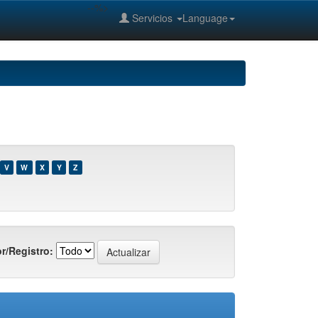
--%>
Servicios
Language
V
W
X
Y
Z
r/Registro: