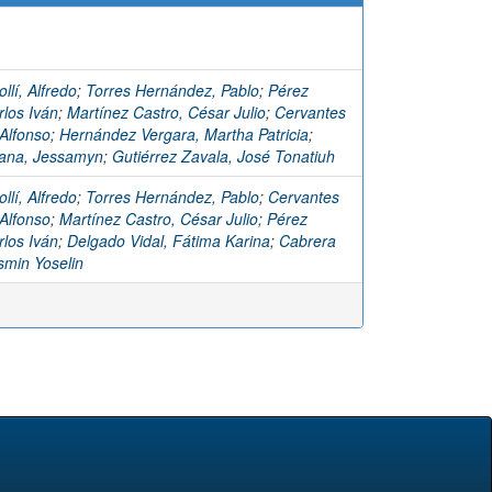
llí, Alfredo
;
Torres Hernández, Pablo
;
Pérez
rlos Iván
;
Martínez Castro, César Julio
;
Cervantes
 Alfonso
;
Hernández Vergara, Martha Patricia
;
iana, Jessamyn
;
Gutiérrez Zavala, José Tonatiuh
llí, Alfredo
;
Torres Hernández, Pablo
;
Cervantes
 Alfonso
;
Martínez Castro, César Julio
;
Pérez
rlos Iván
;
Delgado Vidal, Fátima Karina
;
Cabrera
smin Yoselin