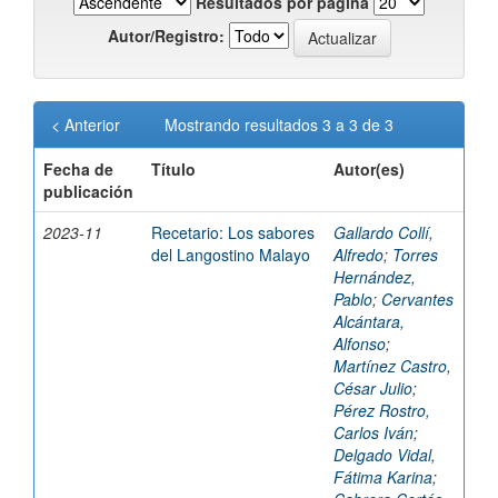
Resultados por página
Autor/Registro:
< Anterior
Mostrando resultados 3 a 3 de 3
Fecha de
Título
Autor(es)
publicación
2023-11
Recetario: Los sabores
Gallardo Collí,
del Langostino Malayo
Alfredo
;
Torres
Hernández,
Pablo
;
Cervantes
Alcántara,
Alfonso
;
Martínez Castro,
César Julio
;
Pérez Rostro,
Carlos Iván
;
Delgado Vidal,
Fátima Karina
;