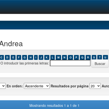
 Andrea
C
D
E
F
G
H
I
J
K
L
M
N
O
P
Q
R
S
T
U
O introducir las primeras letras:
En orden:
Resultados por página
Auto
Mostrando resultados 1 a 1 de 1