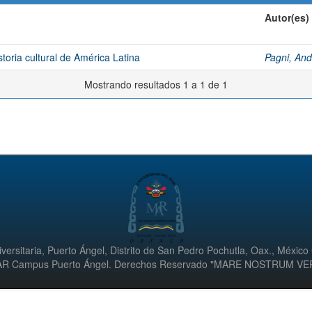
Autor(es)
storia cultural de América Latina
Pagni, An
Mostrando resultados 1 a 1 de 1
versitaria, Puerto Ángel, Distrito de San Pedro Pochutla, Oax., México
UMAR Campus Puerto Ángel. Derechos Reservado "MARE NOSTRUM V