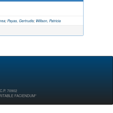
drea
;
Payas, Gertrudis
;
Willson, Patricia
 C.P. 70902
ERITABLE FACIENDUM"