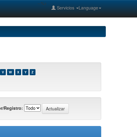
--%>
Servicios
Language
V
W
X
Y
Z
r/Registro: