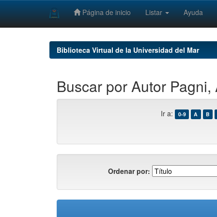
Página de inicio
Listar
Ayuda
Skip
navigation
Biblioteca Virtual de la Universidad del Mar
Buscar por Autor Pagni,
Ir a:
0-9
A
B
Ordenar por: