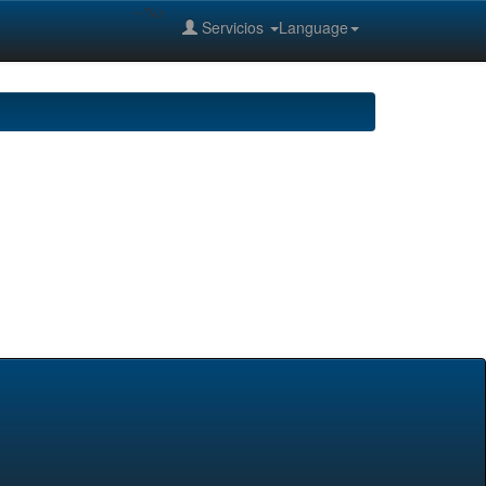
--%>
Servicios
Language