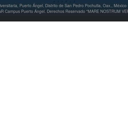
versitaria, Puerto Ángel, Distrito de San Pedro Pochutla, Oax., México
UMAR Campus Puerto Ángel. Derechos Reservado "MARE NOSTRUM V