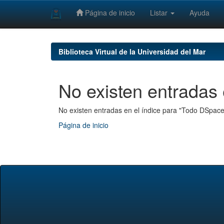
Página de inicio
Listar
Ayuda
Skip
navigation
Biblioteca Virtual de la Universidad del Mar
No existen entradas 
No existen entradas en el índice para "Todo DSpace
Página de inicio