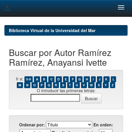
Skip
navigation
Biblioteca Virtual de la Universidad del Mar
Buscar por Autor Ramírez
Ramírez, Anayansi Ivette
Ir a:
0-9
A
B
C
D
E
F
G
H
I
J
K
L
M
N
O
P
Q
R
S
T
U
V
W
X
Y
Z
O introducir las primeras letras:
Ordenar por:
En orden: