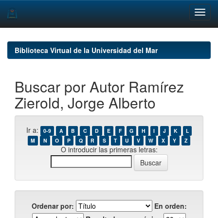
Skip
navigation
Biblioteca Virtual de la Universidad del Mar
Buscar por Autor Ramírez
Zierold, Jorge Alberto
Ir a:
0-9
A
B
C
D
E
F
G
H
I
J
K
L
M
N
O
P
Q
R
S
T
U
V
W
X
Y
Z
O introducir las primeras letras:
Ordenar por:
En orden: