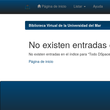
Página de inicio
Listar
Ayuda
Skip
navigation
Biblioteca Virtual de la Universidad del Mar
No existen entradas 
No existen entradas en el índice para "Todo DSpace
Página de inicio