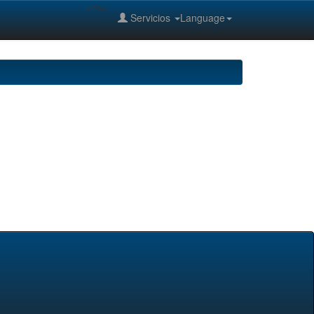
--%>
Servicios
Language