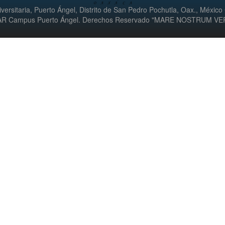
versitaria, Puerto Ángel, Distrito de San Pedro Pochutla, Oax., México
UMAR Campus Puerto Ángel. Derechos Reservado "MARE NOSTRUM V