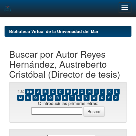
Skip
navigation
Biblioteca Virtual de la Universidad del Mar
Buscar por Autor Reyes
Hernández, Austreberto
Cristóbal (Director de tesis)
Ir a:
0-9
A
B
C
D
E
F
G
H
I
J
K
L
M
N
O
P
Q
R
S
T
U
V
W
X
Y
Z
O introducir las primeras letras: