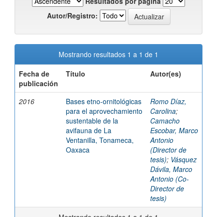
Resultados por página
Autor/Registro:
Mostrando resultados 1 a 1 de 1
Fecha de
Título
Autor(es)
publicación
2016
Bases etno-ornitológicas
Romo Díaz,
para el aprovechamiento
Carolina
;
sustentable de la
Camacho
avifauna de La
Escobar, Marco
Ventanilla, Tonameca,
Antonio
Oaxaca
(Director de
tesis)
;
Vásquez
Dávila, Marco
Antonio (Co-
Director de
tesis)