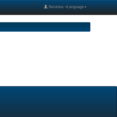
--%>
Servicios
Language