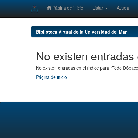
Página de inicio
Listar
Ayuda
Skip
navigation
Biblioteca Virtual de la Universidad del Mar
No existen entradas 
No existen entradas en el índice para "Todo DSpace
Página de inicio