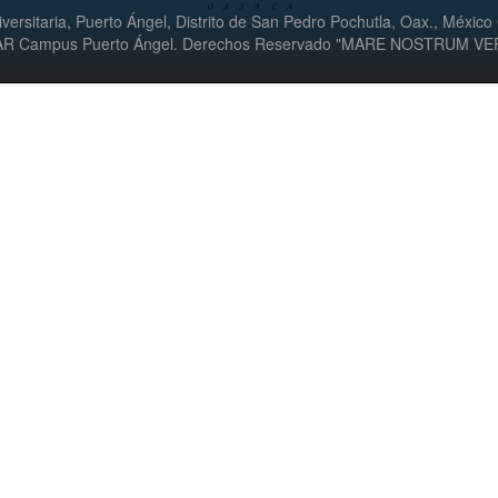
versitaria, Puerto Ángel, Distrito de San Pedro Pochutla, Oax., México
UMAR Campus Puerto Ángel. Derechos Reservado "MARE NOSTRUM V