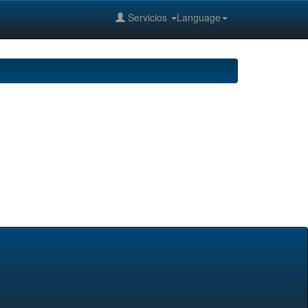
--%>
Servicios
Language