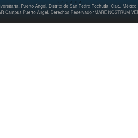
versitaria, Puerto Ángel, Distrito de San Pedro Pochutla, Oax., México
UMAR Campus Puerto Ángel. Derechos Reservado "MARE NOSTRUM V