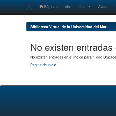
Página de inicio
Listar
Ayuda
Skip
navigation
Biblioteca Virtual de la Universidad del Mar
No existen entradas 
No existen entradas en el índice para "Todo DSpace
Página de inicio