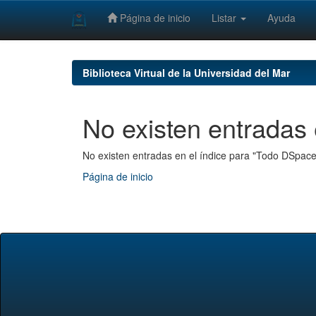
Página de inicio
Listar
Ayuda
Skip
navigation
Biblioteca Virtual de la Universidad del Mar
No existen entradas 
No existen entradas en el índice para "Todo DSpace
Página de inicio