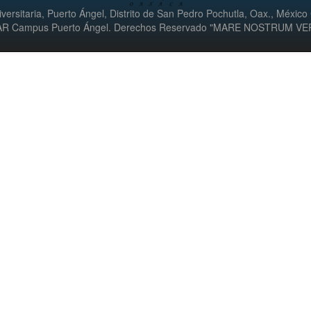
versitaria, Puerto Ángel, Distrito de San Pedro Pochutla, Oax., México
UMAR Campus Puerto Ángel. Derechos Reservado "MARE NOSTRUM V