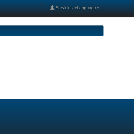
--%>
Servicios
Language