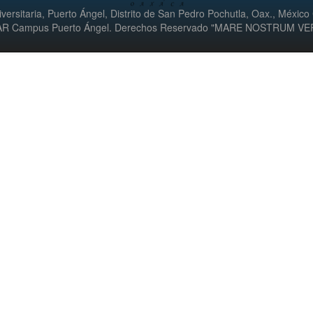
versitaria, Puerto Ángel, Distrito de San Pedro Pochutla, Oax., México
UMAR Campus Puerto Ángel. Derechos Reservado "MARE NOSTRUM V