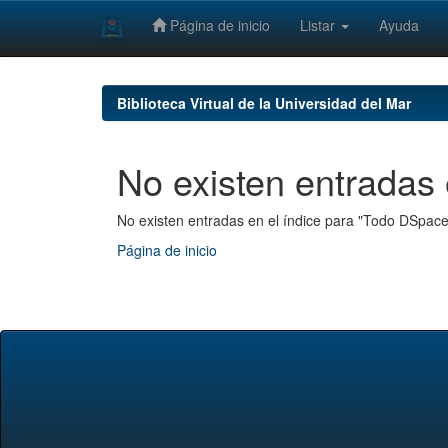
Página de inicio
Listar
Ayuda
Skip
navigation
Biblioteca Virtual de la Universidad del Mar
No existen entradas 
No existen entradas en el índice para "Todo DSpace
Página de inicio