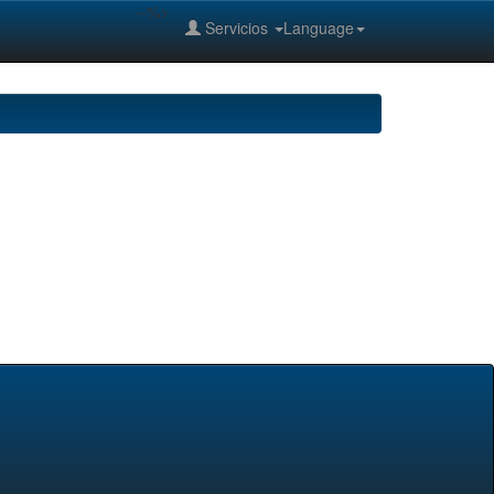
--%>
Servicios
Language