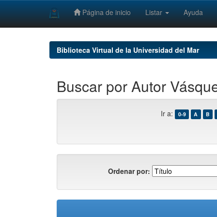
Página de inicio
Listar
Ayuda
Skip
navigation
Biblioteca Virtual de la Universidad del Mar
Buscar por Autor Vásquez
Ir a:
0-9
A
B
Ordenar por: