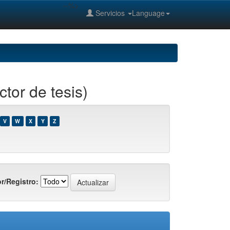
--%>
Servicios
Language
tor de tesis)
V
W
X
Y
Z
r/Registro: