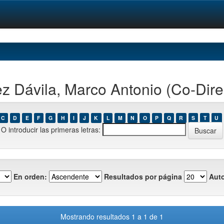
 Dávila, Marco Antonio (Co-Direc
C
D
E
F
G
H
I
J
K
L
M
N
O
P
Q
R
S
T
U
O introducir las primeras letras:
En orden:
Resultados por página
Auto
Mostrando resultados 1 a 1 de 1