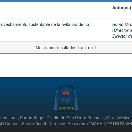
Autor(es)
provechamiento sustentable de la avifauna de La
Romo Díaz
(Director d
Director de
Mostrando resultados 1 a 1 de 1
versitaria, Puerto Ángel, Distrito de San Pedro Pochutla, Oax., México
UMAR Campus Puerto Ángel. Derechos Reservado "MARE NOSTRUM V