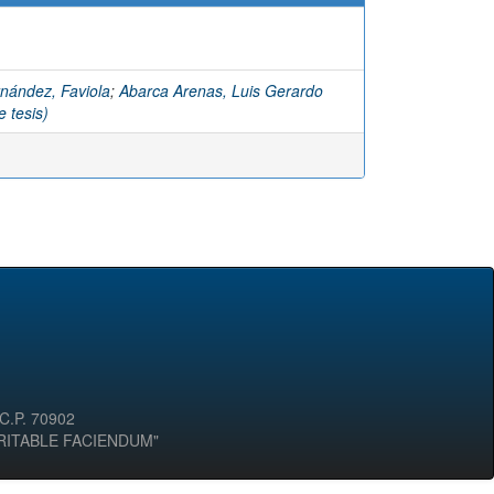
nández, Faviola
;
Abarca Arenas, Luis Gerardo
e tesis)
 C.P. 70902
ERITABLE FACIENDUM"