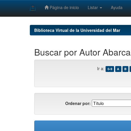
Página de inicio
Listar
Ayuda
Skip
navigation
Biblioteca Virtual de la Universidad del Mar
Buscar por Autor Abarca 
Ir a:
0-9
A
B
Ordenar por: