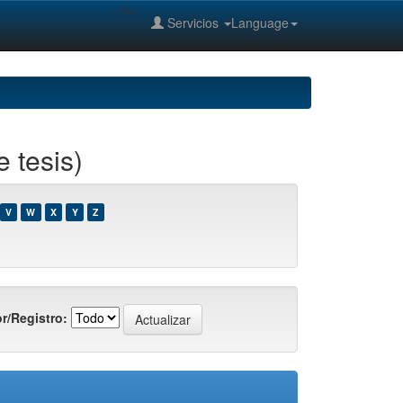
--%>
Servicios
Language
 tesis)
V
W
X
Y
Z
r/Registro: