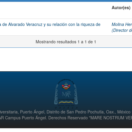
Autor(es)
ra de Alvarado Veracruz y su relación con la riqueza de
Molina Her
(Director d
Mostrando resultados 1 a 1 de 1
versitaria, Puerto Ángel, Distrito de San Pedro Pochutla, Oax., México
UMAR Campus Puerto Ángel. Derechos Reservado "MARE NOSTRUM V