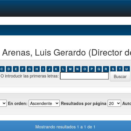
Arenas, Luis Gerardo (Director de
C
D
E
F
G
H
I
J
K
L
M
N
O
P
Q
R
S
T
U
O introducir las primeras letras:
En orden:
Resultados por página
Auto
Mostrando resultados 1 a 1 de 1