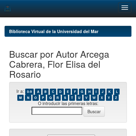
Skip
navigation
Biblioteca Virtual de la Universidad del Mar
Buscar por Autor Arcega
Cabrera, Flor Elisa del
Rosario
Ir a:
0-9
A
B
C
D
E
F
G
H
I
J
K
L
M
N
O
P
Q
R
S
T
U
V
W
X
Y
Z
O introducir las primeras letras: