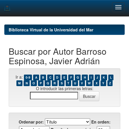
Skip
navigation
Biblioteca Virtual de la Universidad del Mar
Buscar por Autor Barroso
Espinosa, Javier Adrián
Ir a:
0-9
A
B
C
D
E
F
G
H
I
J
K
L
M
N
O
P
Q
R
S
T
U
V
W
X
Y
Z
O introducir las primeras letras:
Ordenar por:
En orden: