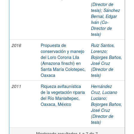
(Director de
tesis)
;
Sánchez
Bernal, Edgar
Iván (Co-
Director de
tesis)
2016
Propuesta de
Ruiz Santos,
conservación y manejo
Lorenzo
;
del Loro Corona Lila
Bojorges Baños,
(Amazona finschi) en
José Cruz
Santa María Colotepec,
(Director de
Oaxaca
tesis)
2011
Riqueza avifaunística
Hernández
de la vegetación riparia
Cruz, Luciano
del Río Manialtepec,
Luciano
;
Oaxaca, México
Bojorges Baños,
José Cruz
(Director de
tesis)
Mostrando resultados 1 a 7 de 7