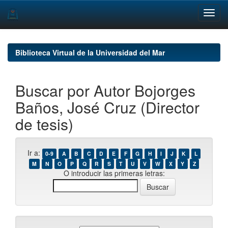
Skip
navigation
Biblioteca Virtual de la Universidad del Mar
Buscar por Autor Bojorges
Baños, José Cruz (Director
de tesis)
Ir a:
0-9
A
B
C
D
E
F
G
H
I
J
K
L
M
N
O
P
Q
R
S
T
U
V
W
X
Y
Z
O introducir las primeras letras: