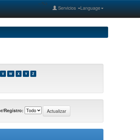
--%>
Servicios
Language
V
W
X
Y
Z
r/Registro: