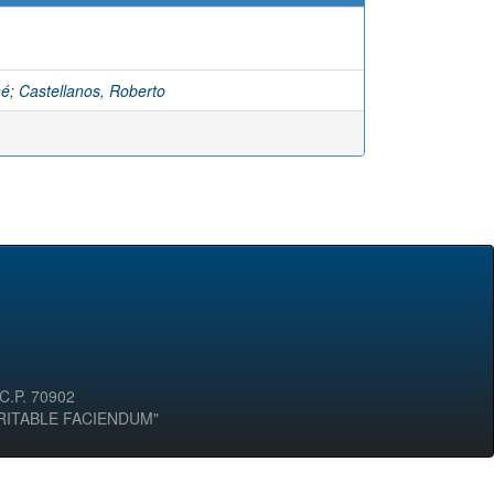
né
;
Castellanos, Roberto
 C.P. 70902
ERITABLE FACIENDUM"