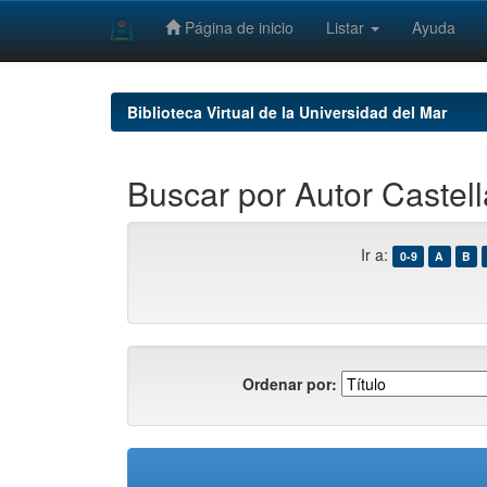
Página de inicio
Listar
Ayuda
Skip
navigation
Biblioteca Virtual de la Universidad del Mar
Buscar por Autor Castel
Ir a:
0-9
A
B
Ordenar por: