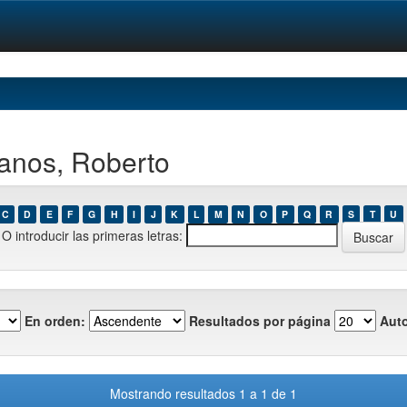
lanos, Roberto
C
D
E
F
G
H
I
J
K
L
M
N
O
P
Q
R
S
T
U
O introducir las primeras letras:
En orden:
Resultados por página
Auto
Mostrando resultados 1 a 1 de 1