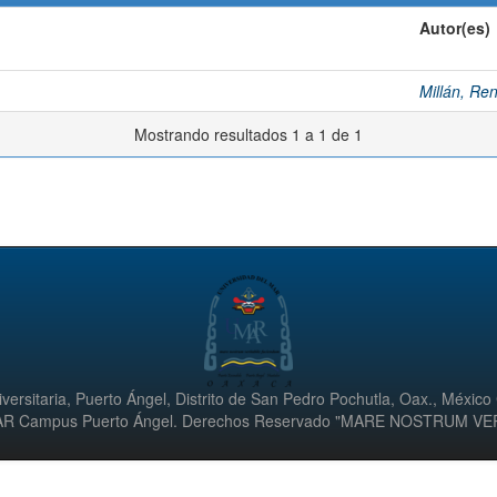
Autor(es)
Millán, Re
Mostrando resultados 1 a 1 de 1
versitaria, Puerto Ángel, Distrito de San Pedro Pochutla, Oax., México
UMAR Campus Puerto Ángel. Derechos Reservado "MARE NOSTRUM V