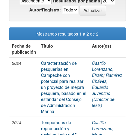
Resultados por página
Autor/Registro:
Mostrando resultados 1 a 2 de 2
Fecha de
Título
Autor(es)
publicación
2024
Caracterización de
Castillo
pesquerías en
Lorenzano,
Campeche con
Efraín
;
Ramírez
potencial para realizar
Chávez,
un proyecto de mejora
Eduardo
pesquera, basado en el
Juventino
estándar del Consejo
(Director de
de Administración
tesis)
Marina
2014
Temporadas de
Castillo
reproducción y
Lorenzano,
reclutamiento del "
Efraín
;