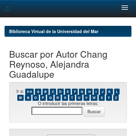
Skip
navigation
Biblioteca Virtual de la Universidad del Mar
Buscar por Autor Chang
Reynoso, Alejandra
Guadalupe
Ir a:
0-9
A
B
C
D
E
F
G
H
I
J
K
L
M
N
O
P
Q
R
S
T
U
V
W
X
Y
Z
O introducir las primeras letras: