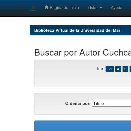
Página de inicio
Listar
Ayuda
Skip
navigation
Biblioteca Virtual de la Universidad del Mar
Buscar por Autor Cuchca
Ir a:
0-9
A
B
Ordenar por: