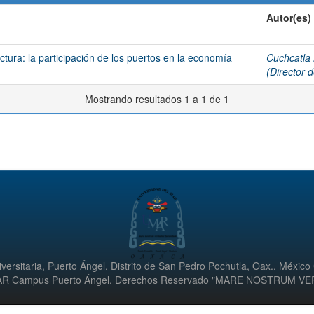
Autor(es)
tura: la participación de los puertos en la economía
Cuchcatla
(Director d
Mostrando resultados 1 a 1 de 1
versitaria, Puerto Ángel, Distrito de San Pedro Pochutla, Oax., México
UMAR Campus Puerto Ángel. Derechos Reservado "MARE NOSTRUM V