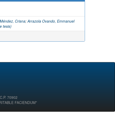
 Méndez, Crisna
;
Arrazola Ovando, Emmanuel
e tesis)
 C.P. 70902
ERITABLE FACIENDUM"