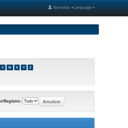
--%>
Servicios
Language
V
W
X
Y
Z
r/Registro: