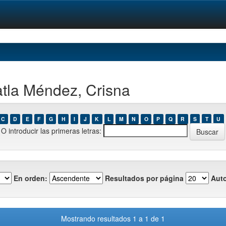
tla Méndez, Crisna
C
D
E
F
G
H
I
J
K
L
M
N
O
P
Q
R
S
T
U
O introducir las primeras letras:
En orden:
Resultados por página
Auto
Mostrando resultados 1 a 1 de 1