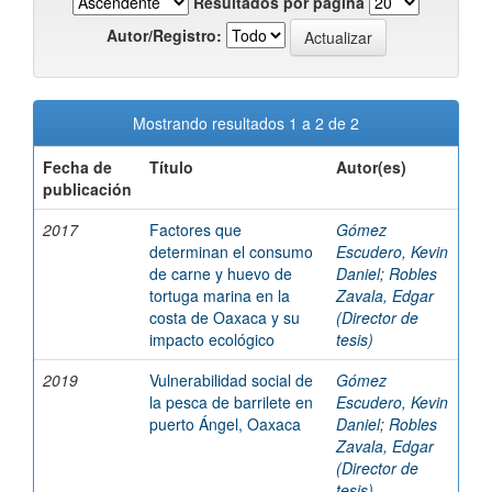
Resultados por página
Autor/Registro:
Mostrando resultados 1 a 2 de 2
Fecha de
Título
Autor(es)
publicación
2017
Factores que
Gómez
determinan el consumo
Escudero, Kevin
de carne y huevo de
Daniel
;
Robles
tortuga marina en la
Zavala, Edgar
costa de Oaxaca y su
(Director de
impacto ecológico
tesis)
2019
Vulnerabilidad social de
Gómez
la pesca de barrilete en
Escudero, Kevin
puerto Ángel, Oaxaca
Daniel
;
Robles
Zavala, Edgar
(Director de
tesis)