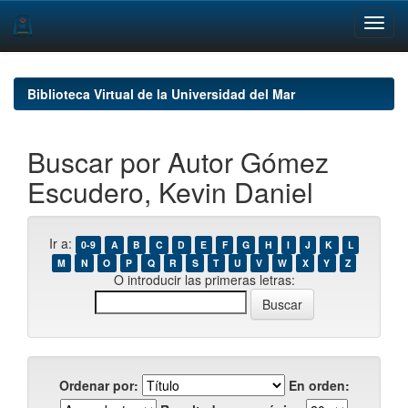
Skip
navigation
Biblioteca Virtual de la Universidad del Mar
Buscar por Autor Gómez
Escudero, Kevin Daniel
Ir a:
0-9
A
B
C
D
E
F
G
H
I
J
K
L
M
N
O
P
Q
R
S
T
U
V
W
X
Y
Z
O introducir las primeras letras:
Ordenar por:
En orden: