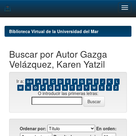
Skip
navigation
Biblioteca Virtual de la Universidad del Mar
Buscar por Autor Gazga
Velázquez, Karen Yatzil
Ir a:
0-9
A
B
C
D
E
F
G
H
I
J
K
L
M
N
O
P
Q
R
S
T
U
V
W
X
Y
Z
O introducir las primeras letras:
Ordenar por:
En orden: