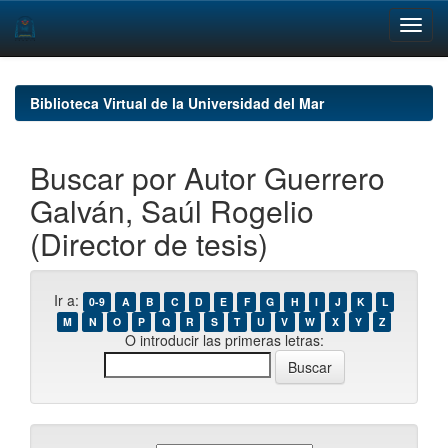
Skip
navigation
Biblioteca Virtual de la Universidad del Mar
Buscar por Autor Guerrero
Galván, Saúl Rogelio
(Director de tesis)
Ir a:
0-9
A
B
C
D
E
F
G
H
I
J
K
L
M
N
O
P
Q
R
S
T
U
V
W
X
Y
Z
O introducir las primeras letras: