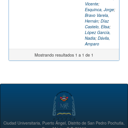
Vicente
;
Esquinca, Jorge
;
Bravo Varela,
Hernán
;
Díaz
Castelo, Elisa
;
López García,
Nadia
;
Dávila,
Amparo
Mostrando resultados 1 a 1 de 1
Ciudad Universitaria, Puerto Ángel, Distrito de San Pedro Pochutla,