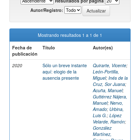
Resultados por página
Autor/Registro:
Mostrando resultados 1 a 1 de 1
Fecha de
Título
Autor(es)
publicación
2020
Sólo un breve instante
Quirarte, Vicente
;
aquí: elogio de la
León-Portilla,
ausencia presente
Miguel
;
Inés de la
Cruz, Sor Juana
;
Acuña, Manuel
;
Guttérrez Nájera,
Manuel
;
Nervo,
Amado
;
Urbina,
Luis G.
;
López
Velarde, Ramón
;
González
Martínez,