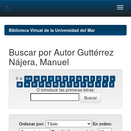
Skip
navigation
Biblioteca Virtual de la Universidad del Mar
Buscar por Autor Guttérrez
Nájera, Manuel
Ir a:
0-9
A
B
C
D
E
F
G
H
I
J
K
L
M
N
O
P
Q
R
S
T
U
V
W
X
Y
Z
O introducir las primeras letras:
Ordenar por:
En orden: