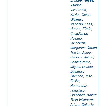
Enrique
;
Reyes,
Alfonso
;
Villaurrutia,
Xavier
;
Owen,
Gilberto
;
Nandino, Elías
;
Huerta, Efraín
;
Castellanos,
Rosario
;
Michelena,
Margarita
;
García
Terrés, Jaime
;
Sabines, Jaime
;
Bonifaz Nuño,
Miguel
;
Lizalde,
Eduardo
;
Pacheco, José
Emilio
;
Hernández,
Francisco
;
Quiñónez, Isabel
;
Trejo Villafuerte,
Arturo
;
Quirarte,